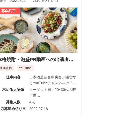
開日：2022.07.11
プロジェクトID：7
募集終了
本格焼酎・泡盛PR動画への出演者募
集！
動画撮影
YouTube
仕事内容
日本酒造組合中央会が運営す
るYouTubeチャンネルの「焼
酎部~ShowTube~」に動画
求める人物像
ターゲット層：20~30代の若
3~10本程度出演いただける方
年層
を募集しています。
条件：本格焼酎・泡盛が好
募集人数
4人
き、男女問わず、お話が好
応募締め切り日
2022.07.18
き、得意な方