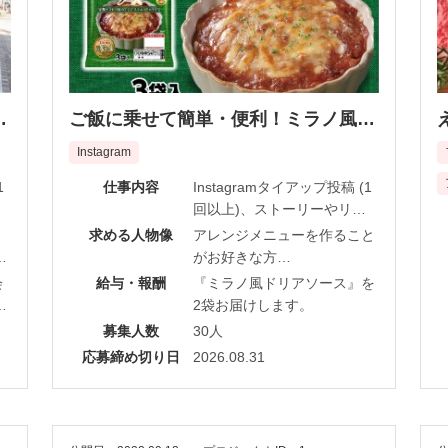
ご飯に乗せて簡単・便利！ミラノ風ド
リアソース！
Instagram
1
仕事内容
Instagramタイアップ投稿 (1
回以上)、ストーリーやリー
ルも大歓迎です！
求める人物像
アレンジメニューを作ること
と
がお好きな方
社
グルメ系
会
給与・報酬
『ミラノ風ドリアソース』を
き
Instagramフォロワー数1,000
り
2袋お届けします。
海
人以上
と
募集人数
30人
た
い
応募締め切り日
2026.08.31
可
る
持
お
品
商
で