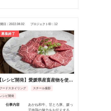
撮影時期：7～10月頃を想定
※撮影日はスケジュールをお
伺いした上で決定いたしま
す。
開日：2022.08.02
プロジェクトID：12
募集終了
【レシピ開発】愛媛県産畜産物を使っ
た秋冬メニューの開発
フードスタイリング
スチール撮影
レシピ開発
仕事内容
あかね和牛、甘とろ豚、媛っ
子地鶏の魅力をお伝えする秋