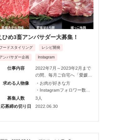
えひめ3畜アンバサダー大募集！
フードスタイリング
レシピ開発
アンバサダー企画
Instagram
仕事内容
2022年7月～2023年2月まで
の間、毎月ご自宅へ「愛媛あ
かね和牛」「愛媛甘とろ豚」
求める人物像
・お肉が好きな方
「媛っこ地鶏」をお届けしま
・Instagramフォロワー数が
すので、えひめ3畜を使った
1,000名以上の方
募集人数
3人
お料理とレシピをInstagram
・レシピ開発ができる方
応募締め切り日
2022.06.30
で発信してください♪