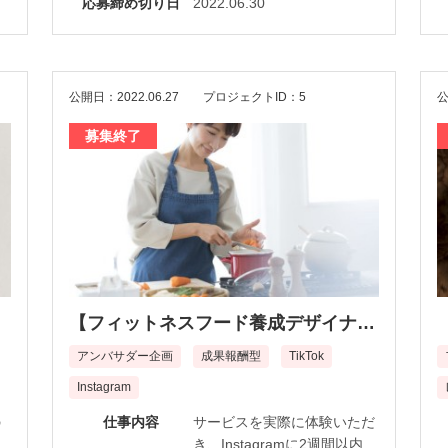
応募締め切り日
2022.06.30
公開日：2022.06.27
プロジェクトID：5
公
募集終了
！
【フィットネスフード養成デザイナー
講座（オンライン）】のPR投稿
アンバサダー企画
成果報酬型
TikTok
Instagram
の
仕事内容
サービスを実際に体験いただ
。
き、Instagramに2週間以内に