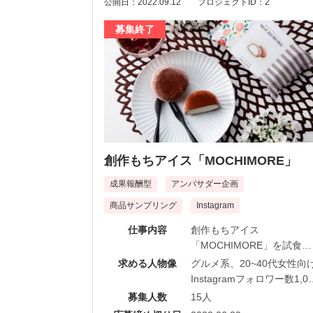
Instagramに投稿してくだ
公開日：2022.09.12
プロジェクトID：2
Instagramに投稿してくだ
い。※交通費の支給なし 
い。※交通費の支給なし 
募集終了
同行者分は自己負担
同行者分は自己負担
受け取ってから【1週間以
内】に【Instagram】で、
食した感想の投稿をお願い
たします。
創作もちアイス「MOCHIMORE」
成果報酬型
アンバサダー企画
商品サンプリング
Instagram
仕事内容
創作もちアイス
「MOCHIMORE」を試食い
ただき、Instagramにて魅
求める人物像
グルメ系、20~40代女性向
発信をしていただける方を
Instagramフォロワー数1,00
集しております♪
人以上
募集人数
15人