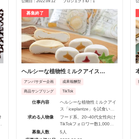
さ
公開日：2022.09.12
プロジェクトID：1
公
さ
※
※
募集終了
試
い
ヘルシーな植物性ミルクアイス
「iceplantze」
アンバサダー企画
成果報酬型
商品サンプリング
TikTok
仕事内容
ヘルシーな植物性ミルクアイ
ス「iceplantze」を試食いた
力
だき、TikTokにて魅力発信を
け
求める人物像
フード系、20~40代女性向け
募
していただける方を募集して
0
TikTokフォロワー数1,000人
おります♪
以上
募集人数
5人