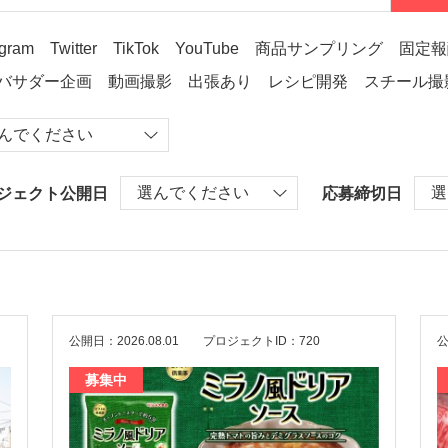
agram
Twitter
TikTok
YouTube
商品サンプリング
固定報
バサダー企画
動画撮影
出張あり
レシピ開発
スチール撮
ジェクト公開日
応募締切日
公開日：2026.08.01
プロジェクトID：720
公
募集中