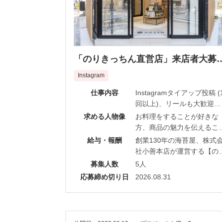
「のりきっちん直営店」来店者大募
集！
Instagram
仕事内容
Instagramタイアップ投稿 (
回以上)、リールも大歓迎で
す！
求める人物像
お料理をすることが好きな
方、商品の魅力を伝えるこ
採用された方には、株式会
が得意な方
給与・報酬
創業130年の海苔屋、株式
小善本店が運営する【のり
社小善本店が運営する【の
っちん】にて、おにぎりと
きっちん】にて、おにぎり
募集人数
5人
苔商品を無償提供させてい
海苔商品を無償提供させて
応募締め切り日
2026.08.31
だきます。※個数制限する
ただきます。※個数制限す
能性あり お店で試食かお
可能性あり お店で試食か
ち帰りいただき試食後、商
持ち帰りいただき試食後、
の写真または動画、文章で
品の写真または動画、文章