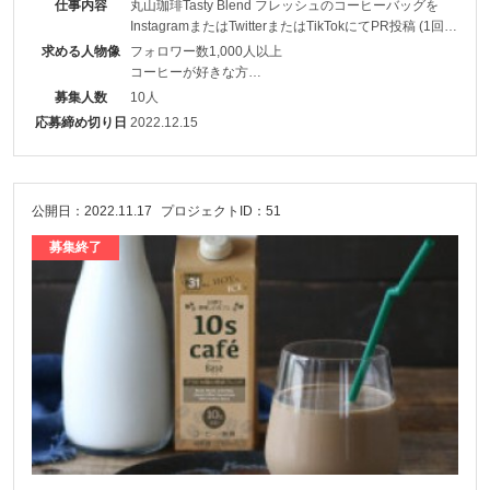
仕事内容
丸山珈琲Tasty Blend フレッシュのコーヒーバッグを
スマスパーティーのテーブルの上、クリスマスのプレ
InstagramまたはTwitterまたはTikTokにてPR投稿 (1回以
上)
ゼントや装飾の中、お年賀として５個入りセットの箱
求める人物像
フォロワー数1,000人以上
コーヒーが好きな方
を用意等々）
グルメ系
募集人数
10人
20代以上の方
応募締め切り日
2022.12.15
公開日：2022.11.17
プロジェクトID：51
募集終了