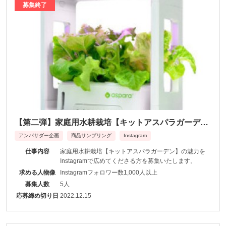
募集終了
【第二弾】家庭用水耕栽培【キットアスパラガーデ
ン】公式サポーター大募集！！
アンバサダー企画
商品サンプリング
Instagram
仕事内容
家庭用水耕栽培【キットアスパラガーデン】の魅力を
Instagramで広めてくださる方を募集いたします。
求める人物像
Instagramフォロワー数1,000人以上
募集人数
5人
応募締め切り日
2022.12.15