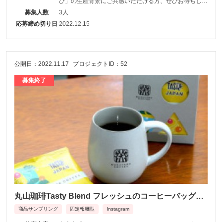
び」の生産背景にご共感いただける方、ぜひお待ちして
おります。
募集人数
3人
応募締め切り日
2022.12.15
公開日：2022.11.17
プロジェクトID：52
募集終了
丸山珈琲Tasty Blend フレッシュのコーヒーバッグを
ホリデーシーズンあるいは年末年始のシーンの中で紹
商品サンプリング
固定報酬型
Instagram
介する投稿をしてくださるサポーター大募集！（クリ