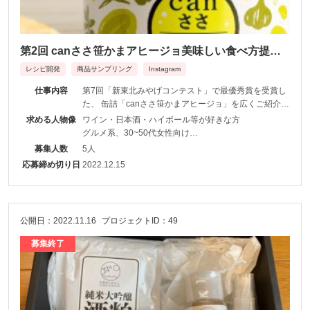
第2回 canささ笹かまアヒージョ美味しい食べ方提案
プロジェクト
レシピ開発
商品サンプリング
Instagram
仕事内容
第7回「新東北みやげコンテスト」で最優秀賞を受賞し
た、 缶詰「canささ笹かまアヒージョ」を広くご紹介い
ただける方を募集いたします。
求める人物像
ワイン・日本酒・ハイボール等が好きな方
グルメ系、30~50代女性向け
Instagramフォロワー数1,000人以上
募集人数
5人
応募締め切り日
2022.12.15
公開日：2022.11.16
プロジェクトID：49
募集終了