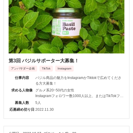
第3回 バジルサポーター大募集！
アンバサダー企画
TikTok
Instagram
仕事内容
バジル商品の魅力をInstagramかTiktokで広めてくださ
る方大募集！
求める人物像
グルメ系20~50代の女性
Instagramフォロワー数1000人以上、またはTikTokフォ
ロワー数1000人以上
募集人数
5人
応募締め切り日
2022.11.30