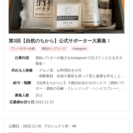
第3回【自然のちから】公式サポーター大募集！
アンバサダー企画
商品サンプリング
Instagram
仕事内容
酒粕パウダーの魅力をInstagramで広げてくださる方大
募集！
求める人物像
・グルメ系、お料理好きの方
・発酵素材、自然の素材を使って美と健康を作ることに
興味のある方
給与・報酬
【自然をちからに】４種詰め合わせボックス（酒粕パウ
・フォロワー1000人以上
ダー・酒粕の石鹸・クレンジング・ハンドスプレー）
6,000円相当を無償でご提供
募集人数
10人
応募締め切り日
2022.12.15
公開日：2022.11.16
プロジェクトID：48