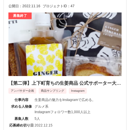
公開日：2022.11.16
プロジェクトID：47
募集終了
【第二弾】上下町育ちの生姜商品 公式サポーター大募
集！
アンバサダー企画
商品サンプリング
Instagram
仕事内容
生姜商品の魅力をInstagramで広める。
求める人物像
グルメ系
Instagramフォロワー数1,000人以上
募集人数
5人
応募締め切り日
2022.12.15