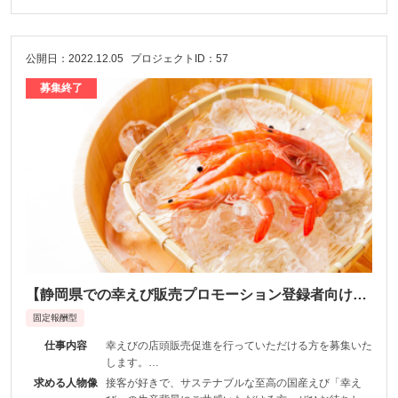
公開日：2022.12.05
プロジェクトID：57
募集終了
【静岡県での幸えび販売プロモーション登録者向け】
静岡県磐田市店頭販売促進をしていただける方大募
固定報酬型
集！
仕事内容
幸えびの店頭販売促進を行っていただける方を募集いた
します。
​​​​​​​静岡県で、店頭販売プロモーションのお仕事です。
求める人物像
接客が好きで、サステナブルな至高の国産えび「幸え