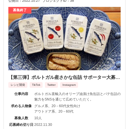
公開日：2022.10.27
プロジェクトID：38
募集終了
【第三弾】ポルトガル産さかな缶詰 サポーター大募
集！
レシピ開発
TikTok
Twitter
Instagram
仕事内容
ポルトガル直輸入のオリーブ油漬け魚缶詰とパテ缶詰の
魅力をSNSを通じて広めていただく。
求める人物像
グルメ系、20－60代女性向け
アウトドア系、20－60代
募集人数
10人
応募締め切り日
2022.11.30