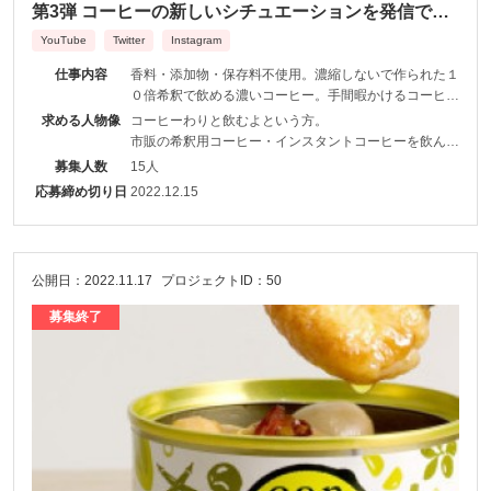
第3弾 コーヒーの新しいシチュエーションを発信でき
る人、無名の良品に目がない人、超募集！
YouTube
Twitter
Instagram
仕事内容
香料・添加物・保存料不使用。濃縮しないで作られた１
０倍希釈で飲める濃いコーヒー。手間暇かけるコーヒー
とは違う楽しみ方と魅力を知って、皆さんのフォロワー
求める人物像
コーヒーわりと飲むよという方。
さんに伝えてほしいです。
市販の希釈用コーヒー・インスタントコーヒーを飲んだ
ことのある方または飲んで比較してみていいよという
募集人数
15人
方。
応募締め切り日
2022.12.15
テンスカフェに興味を持ってくれた方。
フォロワー数は問いませんが、テンスカフェの情報を一
生懸命発信しよう！と思ってくれる方
公開日：2022.11.17
プロジェクトID：50
募集終了